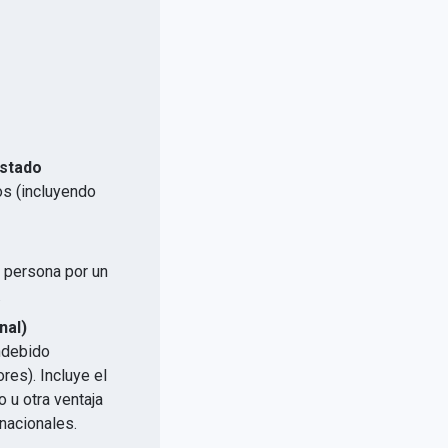
Estado
os (incluyendo
a persona por un
.
nal)
indebido
res). Incluye el
 u otra ventaja
nacionales.