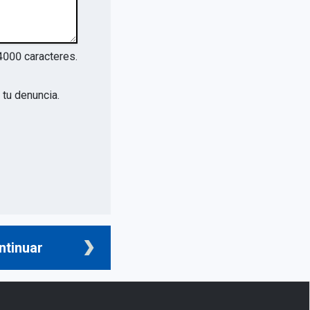
4000
caracteres.
tu denuncia.
ntinuar