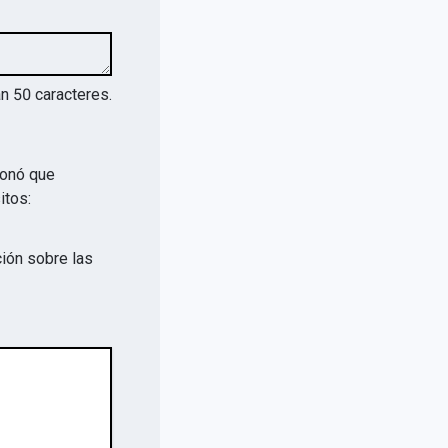
an
50
caracteres.
ionó que
itos:
ión sobre las