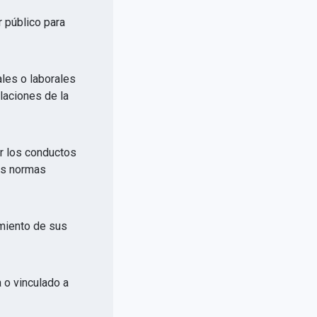
r público para
ales o laborales
elaciones de la
or los conductos
las normas
imiento de sus
a o vinculado a