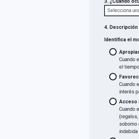
3. ¿Cuándo ocu
4. Descripción
Identifica el m
Apropiac
Cuando el
el tiempo
Favorec
Cuando el
interés p
Acceso a
Cuando el
(regalos,
soborno a
indebida 