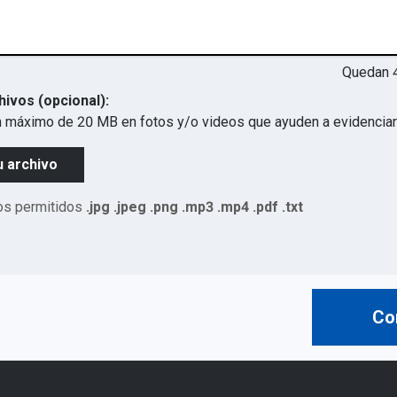
Quedan
hivos (opcional):
 máximo de 20 MB en fotos y/o videos que ayuden a evidenciar 
u archivo
os permitidos
.jpg .jpeg .png .mp3 .mp4 .pdf .txt
Co