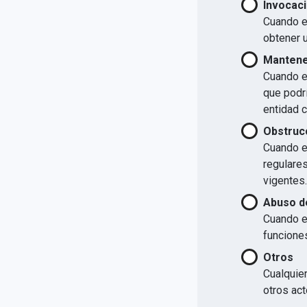
Invocaci
Cuando el
obtener u
Mantener
Cuando el
que podrí
entidad 
Obstrucc
Cuando el
regulare
vigentes.
Abuso d
Cuando e
funcione
Otros
Cualquier
otros act