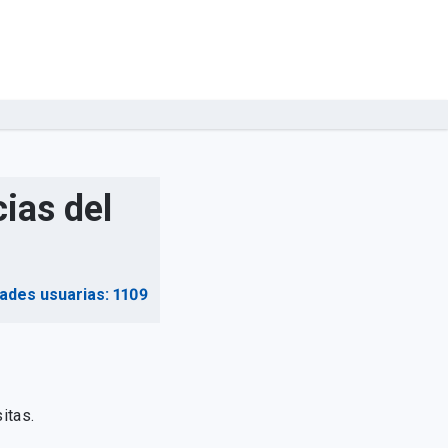
ias del
dades usuarias: 1109
itas.