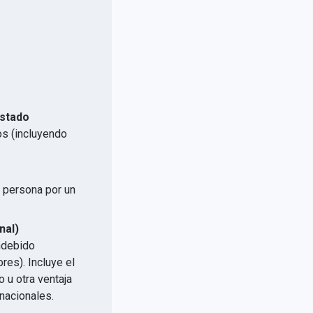
Estado
os (incluyendo
a persona por un
.
nal)
indebido
res). Incluye el
 u otra ventaja
nacionales.