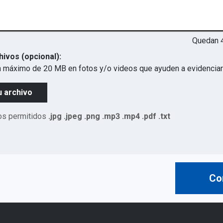
Quedan
hivos (opcional):
 máximo de 20 MB en fotos y/o videos que ayuden a evidenciar 
u archivo
os permitidos
.jpg .jpeg .png .mp3 .mp4 .pdf .txt
Co