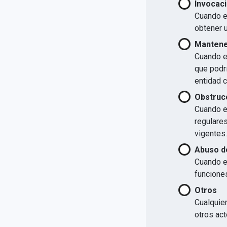
Invocaci
Cuando el
obtener u
Mantener
Cuando el
que podrí
entidad 
Obstrucc
Cuando el
regulare
vigentes.
Abuso d
Cuando e
funcione
Otros
Cualquier
otros act