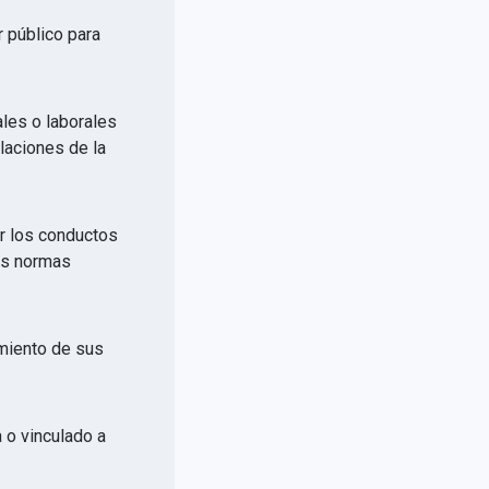
r público para
ales o laborales
elaciones de la
or los conductos
las normas
imiento de sus
a o vinculado a