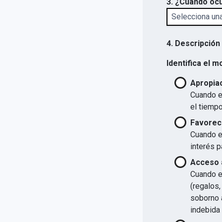
3. ¿Cuándo ocu
4. Descripción
Identifica el m
Apropiac
Cuando el
el tiempo
Favorec
Cuando el
interés p
Acceso a
Cuando el
(regalos,
soborno a
indebida 