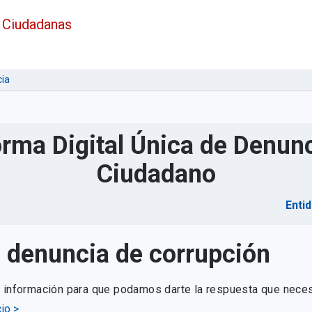
 Ciudadanas
ia
orma Digital Única de Denunc
Ciudadano
Enti
u denuncia de corrupción
e información para que podamos darte la respuesta que neces
io >