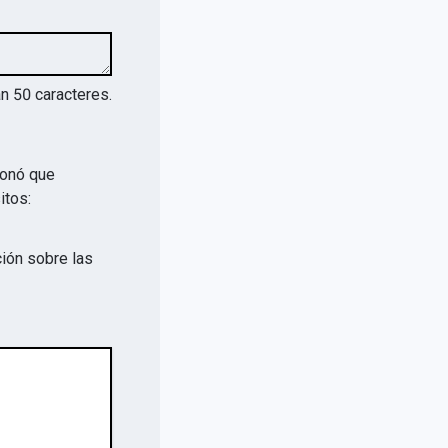
an
50
caracteres.
ionó que
itos:
ión sobre las