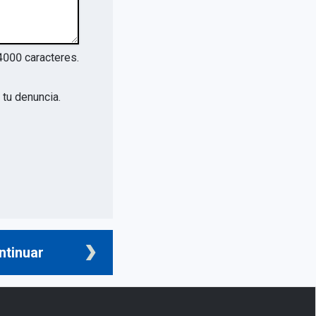
4000
caracteres.
tu denuncia.
ntinuar