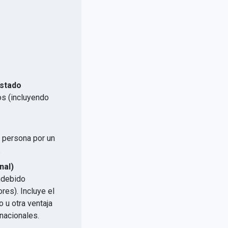
Estado
os (incluyendo
a persona por un
.
nal)
indebido
res). Incluye el
 u otra ventaja
nacionales.