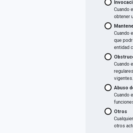
Invocaci
Cuando el
obtener u
Mantener
Cuando el
que podrí
entidad 
Obstrucc
Cuando el
regulare
vigentes.
Abuso d
Cuando e
funcione
Otros
Cualquier
otros act