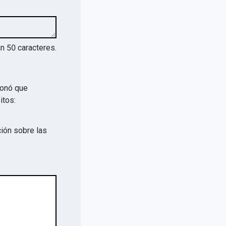
an
50
caracteres.
ionó que
itos:
ión sobre las