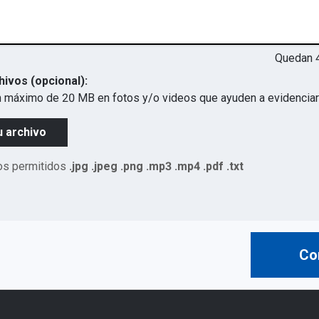
Quedan
hivos (opcional):
 máximo de 20 MB en fotos y/o videos que ayuden a evidenciar 
u archivo
os permitidos
.jpg .jpeg .png .mp3 .mp4 .pdf .txt
Co