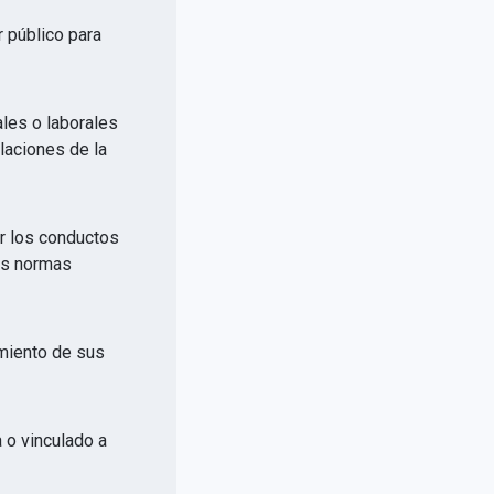
r público para
ales o laborales
elaciones de la
or los conductos
las normas
imiento de sus
a o vinculado a