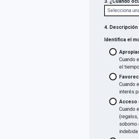
3. ¿Cuándo ocu
4. Descripción
Identifica el m
Apropiac
Cuando el
el tiempo
Favorec
Cuando el
interés p
Acceso a
Cuando el
(regalos,
soborno a
indebida 