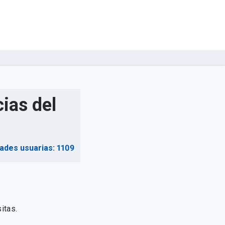
ias del
dades usuarias: 1109
itas.