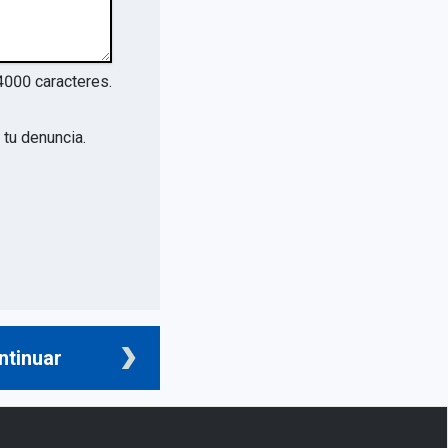
4000
caracteres.
tu denuncia.
ntinuar