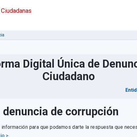
 Ciudadanas
ia
orma Digital Única de Denunc
Ciudadano
Enti
u denuncia de corrupción
e información para que podamos darte la respuesta que neces
io >