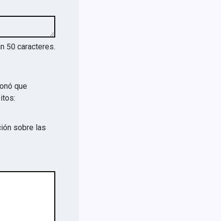
an
50
caracteres.
ionó que
itos:
ión sobre las