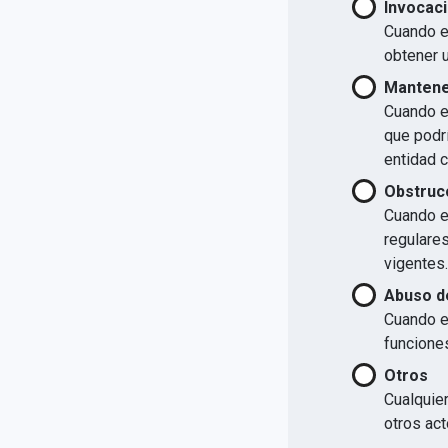
Invocaci
Cuando el
obtener u
Mantener
Cuando el
que podrí
entidad 
Obstrucc
Cuando el
regulare
vigentes.
Abuso d
Cuando e
funcione
Otros
Cualquier
otros act