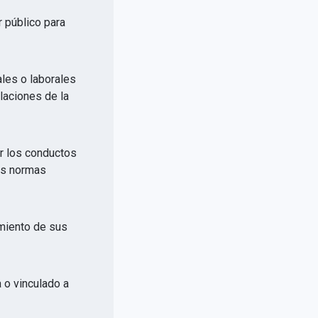
r público para
ales o laborales
elaciones de la
or los conductos
las normas
imiento de sus
a o vinculado a