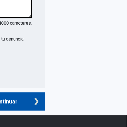
4000
caracteres.
tu denuncia.
ntinuar