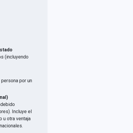
Estado
os (incluyendo
a persona por un
.
nal)
indebido
res). Incluye el
 u otra ventaja
nacionales.