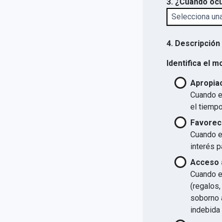
3. ¿Cuándo ocu
4. Descripción
Identifica el m
Apropiac
Cuando el
el tiempo
Favorec
Cuando el
interés p
Acceso a
Cuando el
(regalos,
soborno a
indebida 