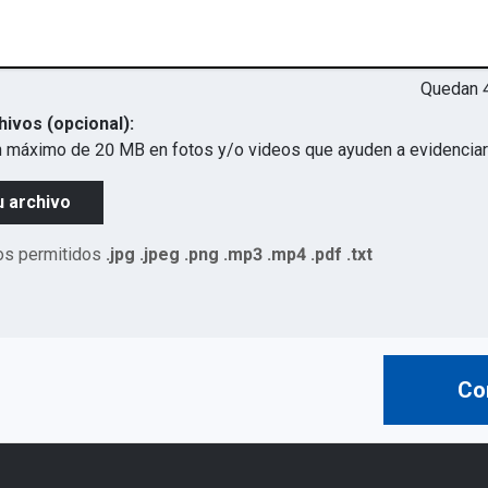
Quedan
hivos (opcional):
 máximo de 20 MB en fotos y/o videos que ayuden a evidenciar 
u archivo
os permitidos
.jpg .jpeg .png .mp3 .mp4 .pdf .txt
Co