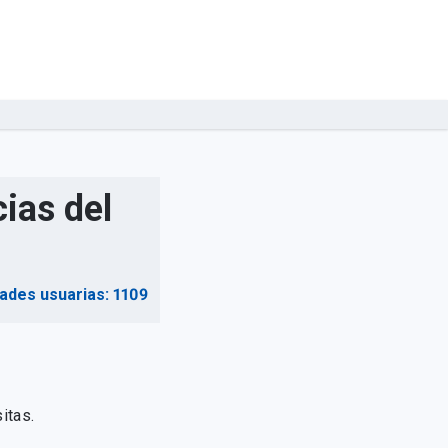
ias del
dades usuarias: 1109
itas.