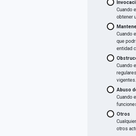
Invocaci
Cuando el
obtener u
Mantener
Cuando el
que podrí
entidad 
Obstrucc
Cuando el
regulare
vigentes.
Abuso d
Cuando e
funcione
Otros
Cualquier
otros act