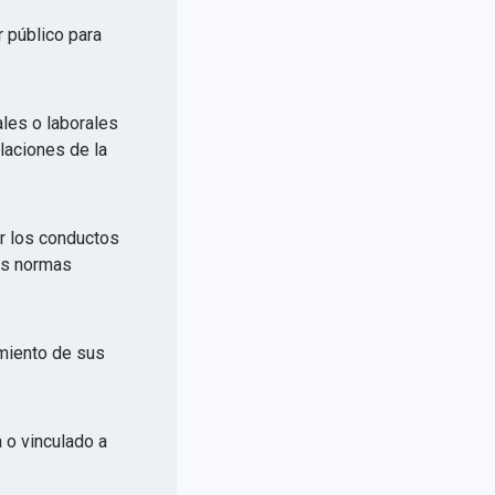
r público para
ales o laborales
elaciones de la
or los conductos
las normas
imiento de sus
a o vinculado a