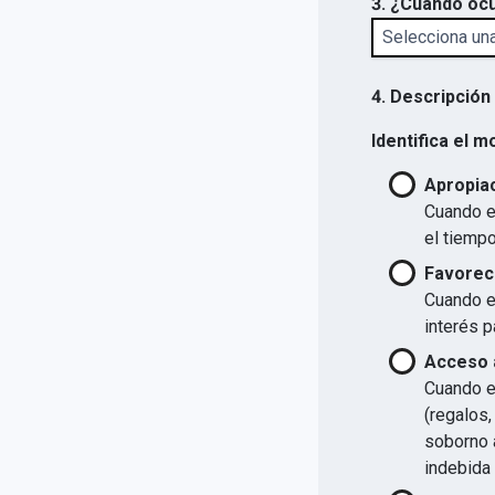
3. ¿Cuándo ocu
4. Descripción
Identifica el m
Apropiac
Cuando el
el tiempo
Favorec
Cuando el
interés p
Acceso a
Cuando el
(regalos,
soborno a
indebida 