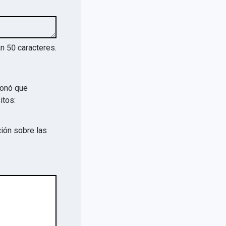
an
50
caracteres.
ionó que
itos:
ión sobre las