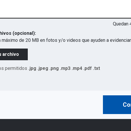
Quedan
hivos (opcional):
 máximo de 20 MB en fotos y/o videos que ayuden a evidenciar 
u archivo
os permitidos
.jpg .jpeg .png .mp3 .mp4 .pdf .txt
Co