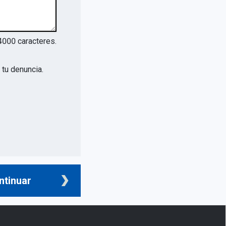
4000
caracteres.
tu denuncia.
ntinuar