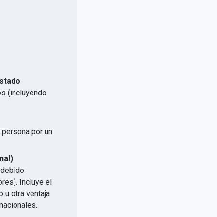
Estado
os (incluyendo
a persona por un
.
nal)
indebido
res). Incluye el
 u otra ventaja
nacionales.