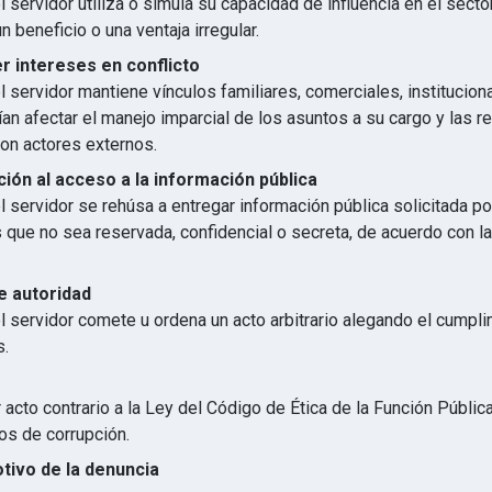
 servidor utiliza o simula su capacidad de influencia en el secto
n beneficio o una ventaja irregular.
 intereses en conflicto
 servidor mantiene vínculos familiares, comerciales, institucion
an afectar el manejo imparcial de los asuntos a su cargo y las r
con actores externos.
ión al acceso a la información pública
 servidor se rehúsa a entregar información pública solicitada p
s que no sea reservada, confidencial o secreta, de acuerdo con 
e autoridad
l servidor comete u ordena un acto arbitrario alegando el cumpl
s.
 acto contrario a la Ley del Código de Ética de la Función Públic
os de corrupción.
otivo de la denuncia