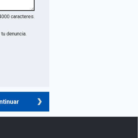
4000
caracteres.
tu denuncia.
ntinuar