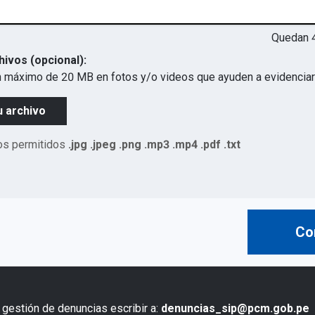
Quedan
hivos (opcional):
 máximo de 20 MB en fotos y/o videos que ayuden a evidenciar 
u archivo
os permitidos
.jpg .jpeg .png .mp3 .mp4 .pdf .txt
Co
 gestión de denuncias escribir a:
denuncias_sip@pcm.gob.pe