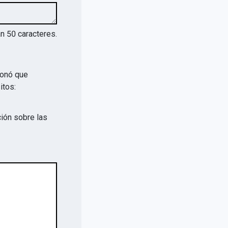
an
50
caracteres.
ionó que
itos:
ión sobre las