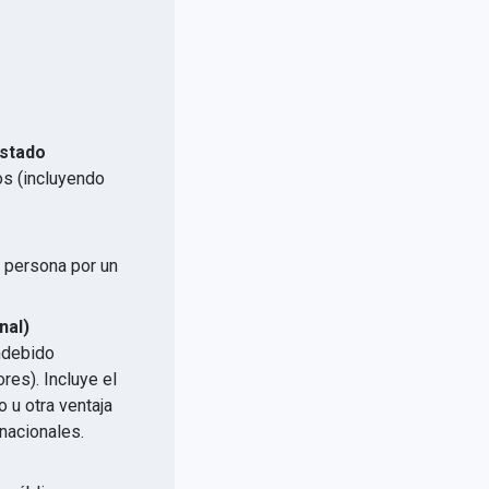
Estado
os (incluyendo
a persona por un
.
nal)
indebido
res). Incluye el
 u otra ventaja
nacionales.