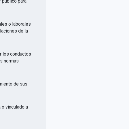
r público para
ales o laborales
elaciones de la
or los conductos
las normas
imiento de sus
a o vinculado a