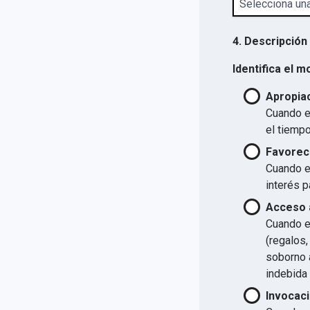
4. Descripción
Identifica el m
Apropiac
Cuando el
el tiempo
Favorec
Cuando el
interés p
Acceso a
Cuando el
(regalos,
soborno a
indebida 
Invocaci