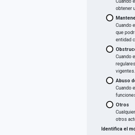
Cuando el
obtener u
Mantener
Cuando el
que podrí
entidad 
Obstrucc
Cuando el
regulare
vigentes.
Abuso d
Cuando e
funcione
Otros
Cualquier
otros act
Identifica el m