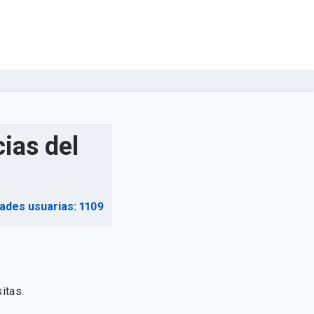
ias del
dades usuarias: 1109
itas.