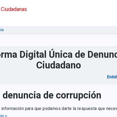
 Ciudadanas
ia
orma Digital Única de Denunc
Ciudadano
Enti
u denuncia de corrupción
e información para que podamos darte la respuesta que neces
io >