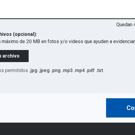
Quedan
hivos (opcional):
 máximo de 20 MB en fotos y/o videos que ayuden a evidenciar 
u archivo
os permitidos
.jpg .jpeg .png .mp3 .mp4 .pdf .txt
Co