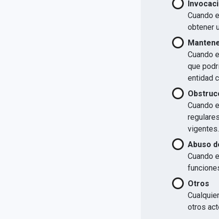
Invocaci
Cuando el
obtener u
Mantener
Cuando el
que podrí
entidad 
Obstrucc
Cuando el
regulare
vigentes.
Abuso d
Cuando e
funcione
Otros
Cualquier
otros act