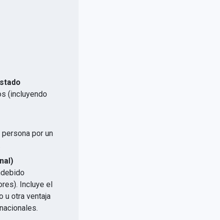
Estado
os (incluyendo
a persona por un
.
nal)
indebido
res). Incluye el
 u otra ventaja
nacionales.