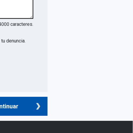
4000
caracteres.
tu denuncia.
ntinuar