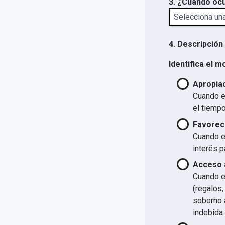
3. ¿Cuándo ocu
4. Descripción
Identifica el m
Apropiac
Cuando el
el tiempo
Favorec
Cuando el
interés p
Acceso a
Cuando el
(regalos,
soborno a
indebida 