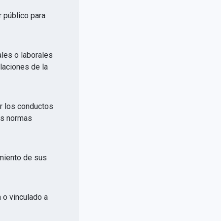
r público para
ales o laborales
elaciones de la
or los conductos
las normas
imiento de sus
a o vinculado a