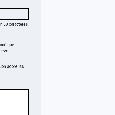
an
50
caracteres.
ionó que
itos:
ión sobre las