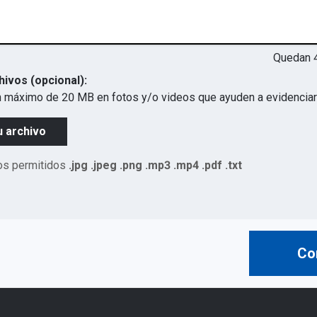
Quedan
hivos (opcional):
 máximo de 20 MB en fotos y/o videos que ayuden a evidenciar 
u archivo
os permitidos
.jpg .jpeg .png .mp3 .mp4 .pdf .txt
Co