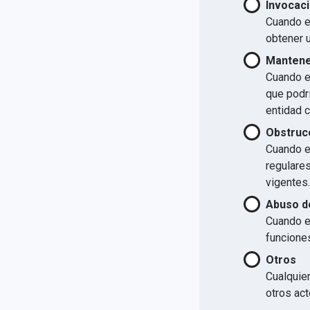
Invocaci
Cuando el
obtener u
Mantener
Cuando el
que podrí
entidad 
Obstrucc
Cuando el
regulare
vigentes.
Abuso d
Cuando e
funcione
Otros
Cualquier
otros act