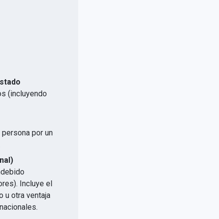
Estado
os (incluyendo
a persona por un
.
nal)
indebido
res). Incluye el
 u otra ventaja
nacionales.