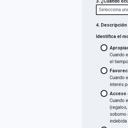
3. ¿Cuándo ocu
4. Descripción
Identifica el m
Apropiac
Cuando el
el tiempo
Favorec
Cuando el
interés p
Acceso a
Cuando el
(regalos,
soborno a
indebida 