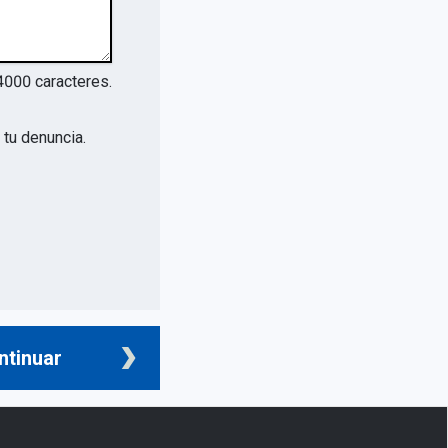
4000
caracteres.
tu denuncia.
ntinuar