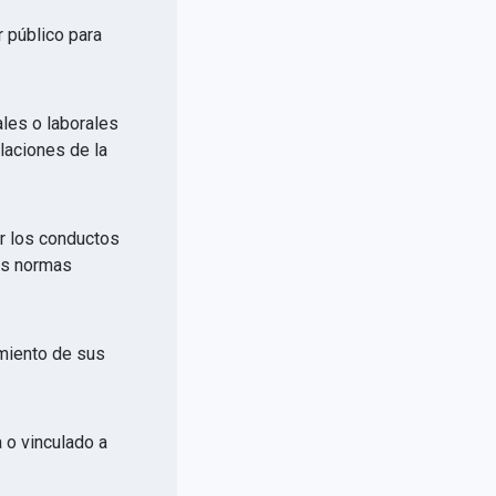
r público para
ales o laborales
elaciones de la
or los conductos
las normas
imiento de sus
a o vinculado a