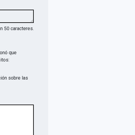
an
50
caracteres.
ionó que
itos:
ión sobre las