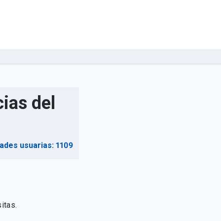
ias del
dades usuarias: 1109
itas.