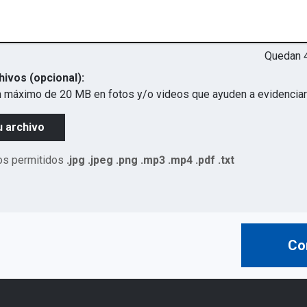
Quedan
hivos (opcional):
 máximo de 20 MB en fotos y/o videos que ayuden a evidenciar 
u archivo
os permitidos
.jpg .jpeg .png .mp3 .mp4 .pdf .txt
Co