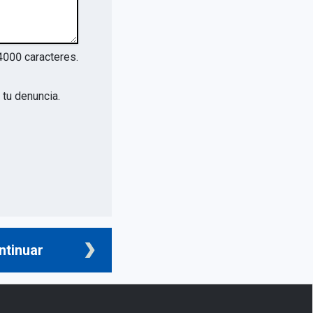
4000
caracteres.
tu denuncia.
ntinuar