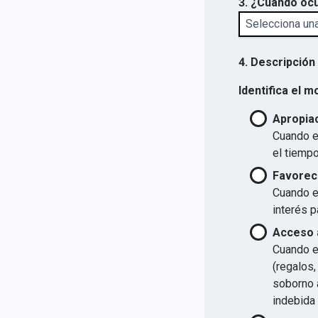
3. ¿Cuándo ocu
4. Descripción
Identifica el m
Apropiac
Cuando el
el tiempo
Favorec
Cuando el
interés p
Acceso a
Cuando el
(regalos,
soborno a
indebida 