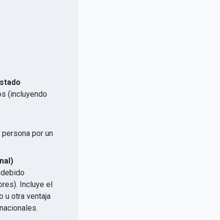
Estado
os (incluyendo
a persona por un
.
nal)
indebido
res). Incluye el
 u otra ventaja
nacionales.