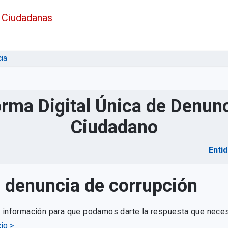
 Ciudadanas
ia
orma Digital Única de Denunc
Ciudadano
Enti
u denuncia de corrupción
e información para que podamos darte la respuesta que neces
io >