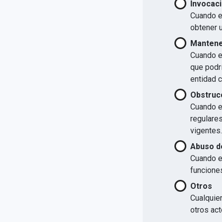
Invocaci
Cuando el
obtener u
Mantener
Cuando el
que podrí
entidad 
Obstrucc
Cuando el
regulare
vigentes.
Abuso d
Cuando e
funcione
Otros
Cualquier
otros act