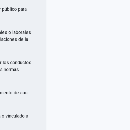
r público para
ales o laborales
elaciones de la
or los conductos
las normas
imiento de sus
a o vinculado a