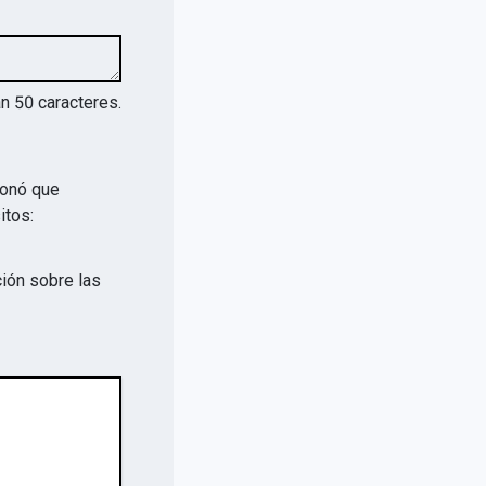
an
50
caracteres.
ionó que
itos:
ión sobre las