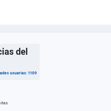
ias del
dades usuarias: 1109
itas.