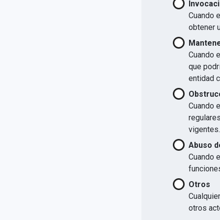
Invocaci
Cuando el
obtener u
Mantener
Cuando el
que podrí
entidad 
Obstrucc
Cuando el
regulare
vigentes.
Abuso d
Cuando e
funcione
Otros
Cualquier
otros act