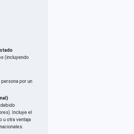
Estado
os (incluyendo
a persona por un
.
nal)
indebido
res). Incluye el
 u otra ventaja
nacionales.