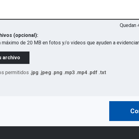
Quedan
hivos (opcional):
 máximo de 20 MB en fotos y/o videos que ayuden a evidenciar 
u archivo
os permitidos
.jpg .jpeg .png .mp3 .mp4 .pdf .txt
Co