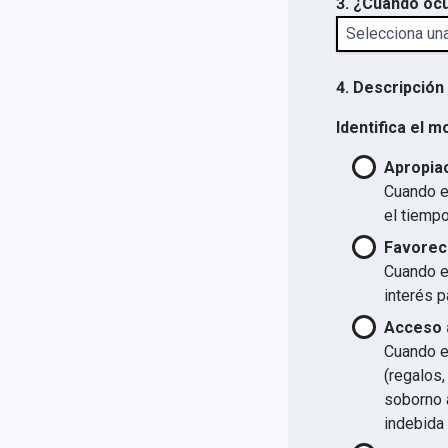
3. ¿Cuándo ocu
4. Descripción
Identifica el m
Apropiac
Cuando el
el tiempo
Favorec
Cuando el
interés p
Acceso a
Cuando el
(regalos,
soborno a
indebida 