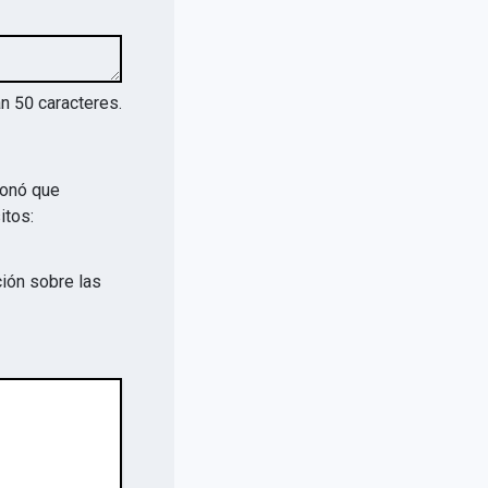
an
50
caracteres.
ionó que
itos:
ión sobre las