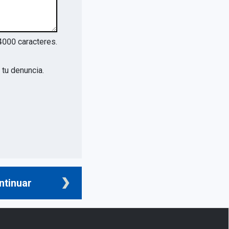
4000
caracteres.
tu denuncia.
ntinuar