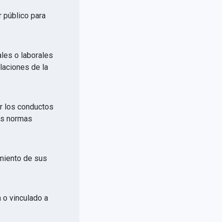
r público para
ales o laborales
elaciones de la
or los conductos
las normas
imiento de sus
a o vinculado a