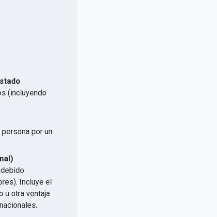
Estado
os (incluyendo
a persona por un
.
nal)
indebido
res). Incluye el
 u otra ventaja
nacionales.