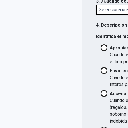
3. ¿Cuándo ocu
4. Descripción
Identifica el m
Apropiac
Cuando el
el tiempo
Favorec
Cuando el
interés p
Acceso a
Cuando el
(regalos,
soborno a
indebida 