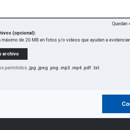
Quedan
hivos (opcional):
 máximo de 20 MB en fotos y/o videos que ayuden a evidenciar 
u archivo
os permitidos
.jpg .jpeg .png .mp3 .mp4 .pdf .txt
Co