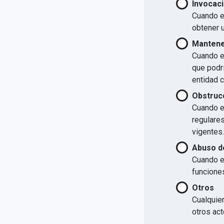
Invocaci
Cuando el
obtener u
Mantener
Cuando el
que podrí
entidad 
Obstrucc
Cuando el
regulare
vigentes.
Abuso d
Cuando e
funcione
Otros
Cualquier
otros act