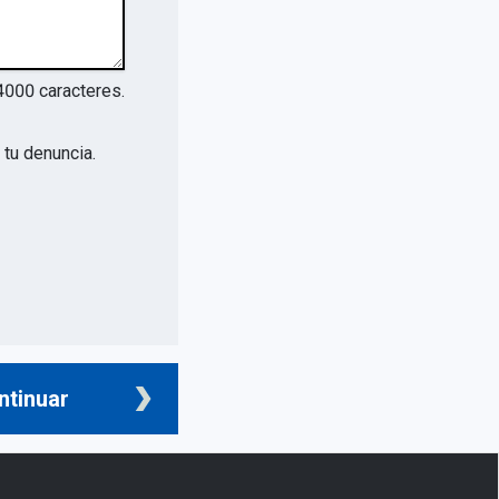
4000
caracteres.
tu denuncia.
ntinuar