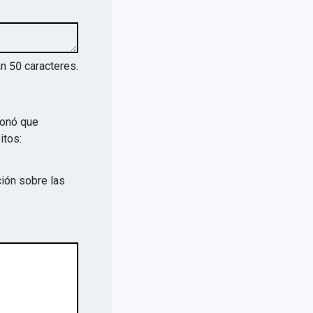
an
50
caracteres.
ionó que
itos:
ión sobre las