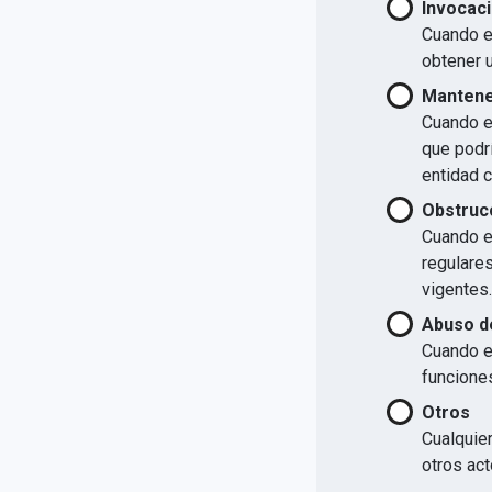
Invocaci
Cuando el
obtener u
Mantener
Cuando el
que podrí
entidad 
Obstrucc
Cuando el
regulare
vigentes.
Abuso d
Cuando e
funcione
Otros
Cualquier
otros act