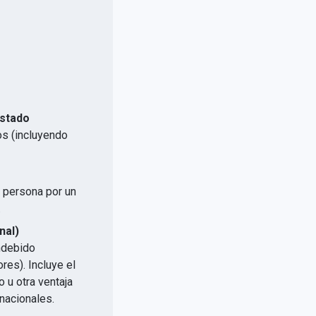
Estado
os (incluyendo
a persona por un
.
nal)
indebido
res). Incluye el
 u otra ventaja
nacionales.