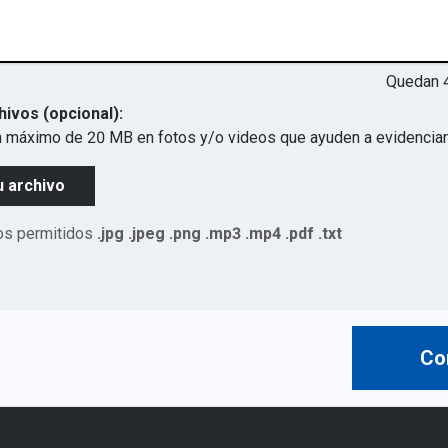
Quedan
hivos (opcional):
 máximo de 20 MB en fotos y/o videos que ayuden a evidenciar 
u archivo
os permitidos
.jpg .jpeg .png .mp3 .mp4 .pdf .txt
Co