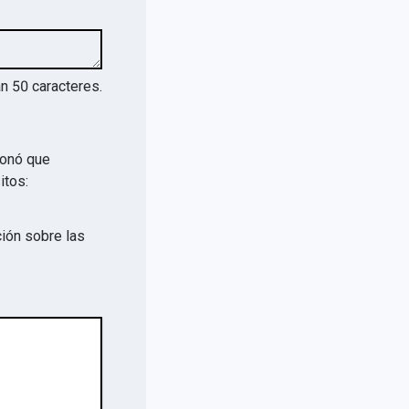
an
50
caracteres.
ionó que
itos:
ión sobre las