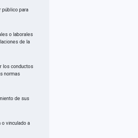
r público para
ales o laborales
elaciones de la
or los conductos
las normas
imiento de sus
a o vinculado a