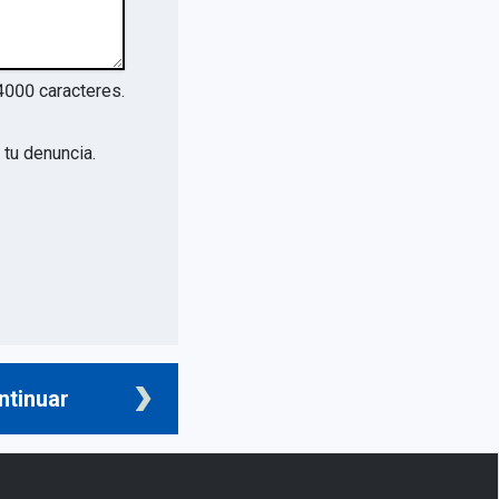
4000
caracteres.
tu denuncia.
ntinuar