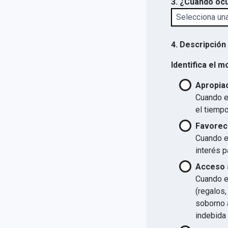
3. ¿Cuándo ocu
4. Descripción
Identifica el m
Apropiac
Cuando el
el tiempo
Favorec
Cuando el
interés p
Acceso a
Cuando el
(regalos,
soborno a
indebida 