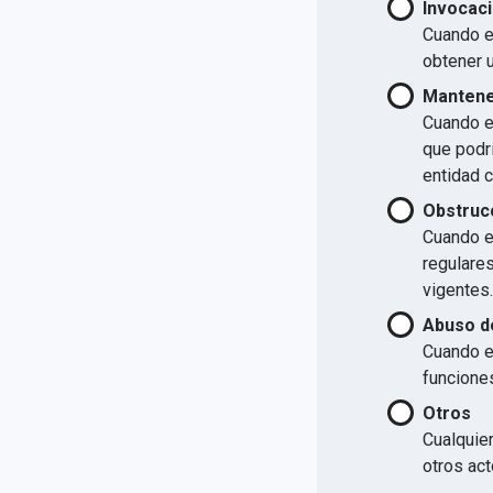
Invocaci
Cuando el
obtener u
Mantener
Cuando el
que podrí
entidad 
Obstrucc
Cuando el
regulare
vigentes.
Abuso d
Cuando e
funcione
Otros
Cualquier
otros act