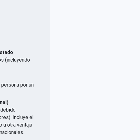
Estado
os (incluyendo
a persona por un
.
nal)
indebido
res). Incluye el
 u otra ventaja
nacionales.