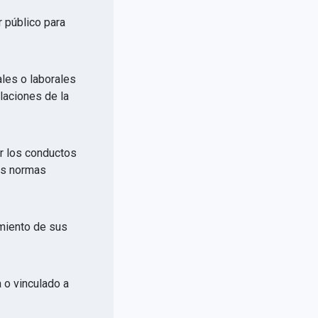
r público para
ales o laborales
elaciones de la
or los conductos
las normas
imiento de sus
a o vinculado a