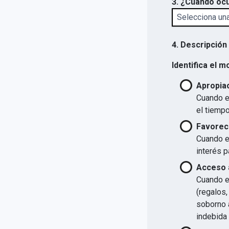
3. ¿Cuándo ocu
4. Descripción
Identifica el m
Apropiac
Cuando el
el tiempo
Favorec
Cuando el
interés p
Acceso a
Cuando el
(regalos,
soborno a
indebida 