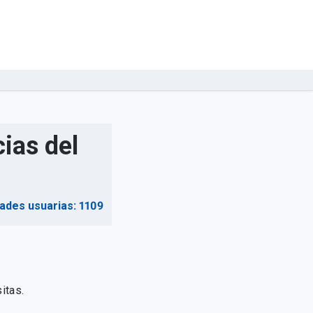
ias del
dades usuarias: 1109
itas.