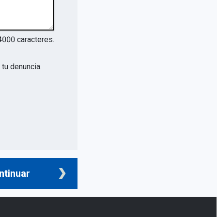
4000
caracteres.
tu denuncia.
ntinuar