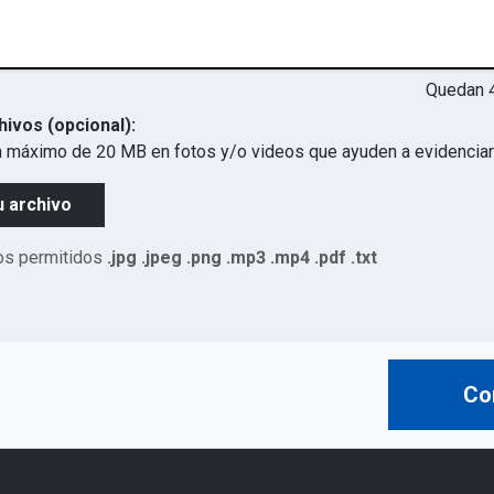
Quedan
hivos (opcional):
 máximo de 20 MB en fotos y/o videos que ayuden a evidenciar 
u archivo
os permitidos
.jpg .jpeg .png .mp3 .mp4 .pdf .txt
Co