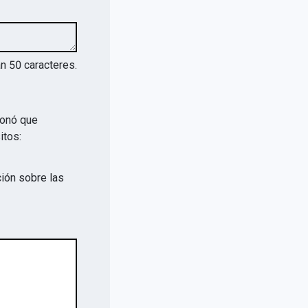
an
50
caracteres.
ionó que
itos:
ión sobre las