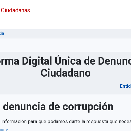
 Ciudadanas
ia
orma Digital Única de Denunc
Ciudadano
Enti
u denuncia de corrupción
e información para que podamos darte la respuesta que neces
io >