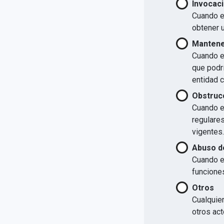
Invocaci
Cuando el
obtener u
Mantener
Cuando el
que podrí
entidad 
Obstrucc
Cuando el
regulare
vigentes.
Abuso d
Cuando e
funcione
Otros
Cualquier
otros act