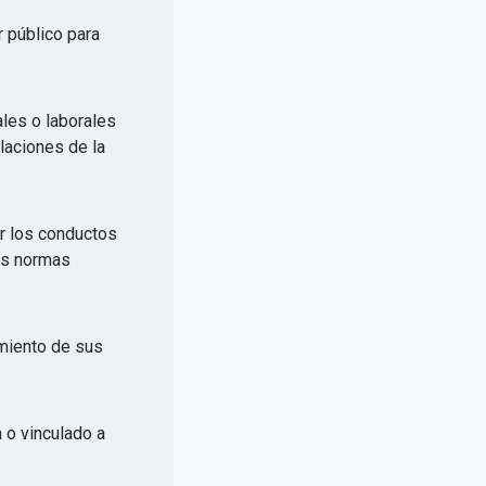
r público para
ales o laborales
elaciones de la
or los conductos
las normas
imiento de sus
a o vinculado a