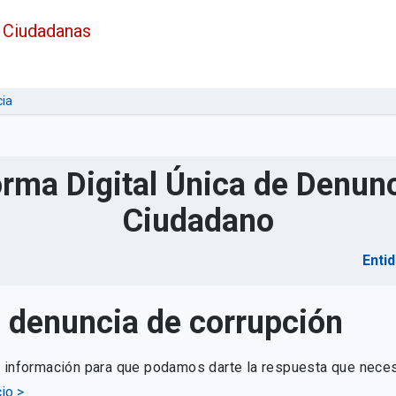
 Ciudadanas
ia
orma Digital Única de Denunc
Ciudadano
Enti
u denuncia de corrupción
e información para que podamos darte la respuesta que neces
io >