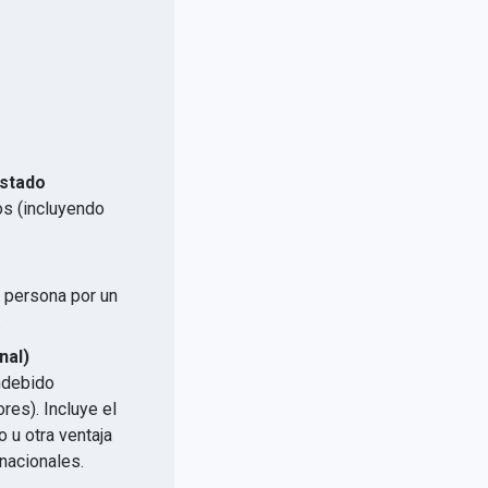
Estado
os (incluyendo
a persona por un
.
nal)
indebido
res). Incluye el
 u otra ventaja
nacionales.