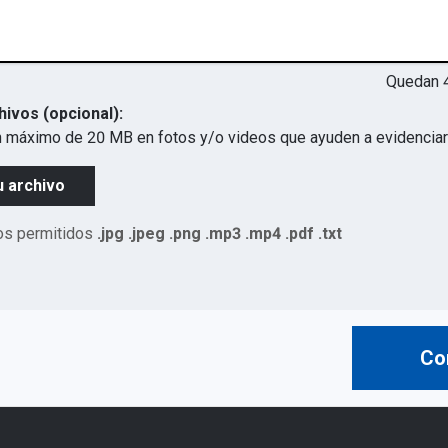
Quedan
hivos (opcional):
 máximo de 20 MB en fotos y/o videos que ayuden a evidenciar 
u archivo
os permitidos
.jpg .jpeg .png .mp3 .mp4 .pdf .txt
Co