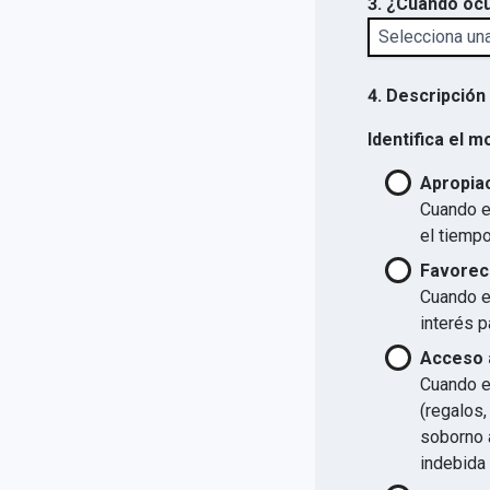
3. ¿Cuándo ocu
4. Descripción
Identifica el m
Apropiac
Cuando el
el tiempo
Favorec
Cuando el
interés p
Acceso a
Cuando el
(regalos,
soborno a
indebida 