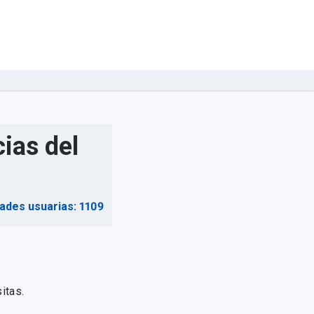
ias del
dades usuarias: 1109
itas.