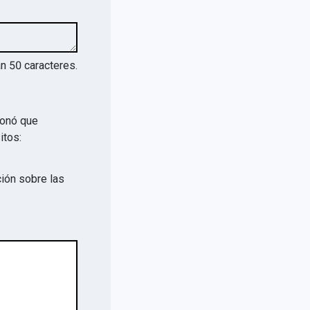
an
50
caracteres.
ionó que
itos:
ión sobre las