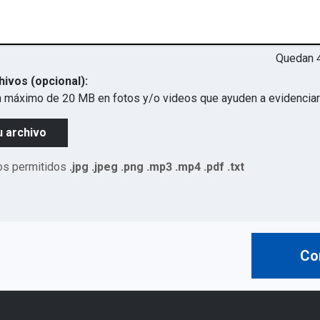
Quedan
hivos (opcional):
 máximo de 20 MB en fotos y/o videos que ayuden a evidenciar 
u archivo
os permitidos
.jpg .jpeg .png .mp3 .mp4 .pdf .txt
Co