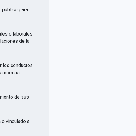
r público para
ales o laborales
elaciones de la
or los conductos
las normas
imiento de sus
a o vinculado a