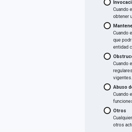
Invocaci
Cuando el
obtener u
Mantener
Cuando el
que podrí
entidad 
Obstrucc
Cuando el
regulare
vigentes.
Abuso d
Cuando e
funcione
Otros
Cualquier
otros act