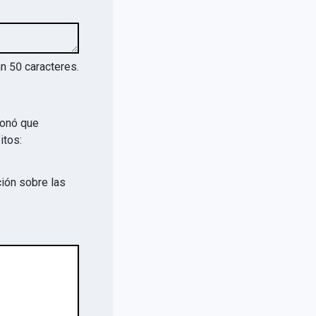
an
50
caracteres.
ionó que
itos:
ión sobre las