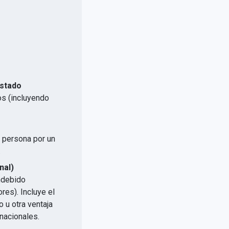
Estado
os (incluyendo
a persona por un
.
nal)
indebido
res). Incluye el
 u otra ventaja
nacionales.