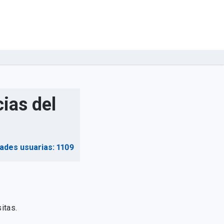
ias del
dades usuarias: 1109
itas.