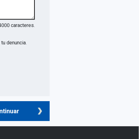
4000
caracteres.
tu denuncia.
ntinuar