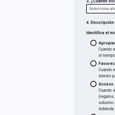
3. ¿Cuándo ocu
4. Descripción
Identifica el m
Apropiac
Cuando el
el tiempo
Favorec
Cuando el
interés p
Acceso a
Cuando el
(regalos,
soborno a
indebida 