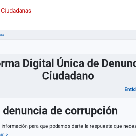
 Ciudadanas
ia
orma Digital Única de Denunc
Ciudadano
Enti
u denuncia de corrupción
e información para que podamos darte la respuesta que neces
io >