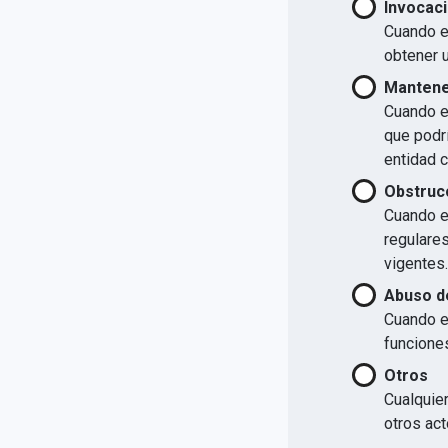
Invocaci
Cuando el
obtener u
Mantener
Cuando el
que podrí
entidad 
Obstrucc
Cuando el
regulare
vigentes.
Abuso d
Cuando e
funcione
Otros
Cualquier
otros act