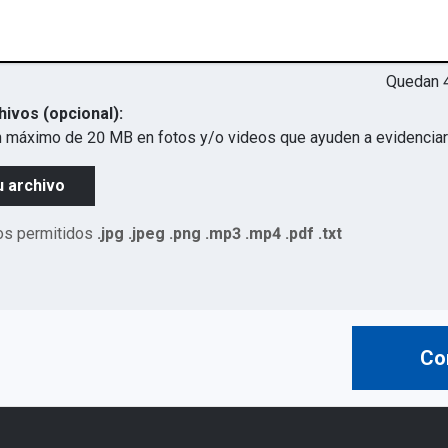
Quedan
hivos (opcional):
 máximo de 20 MB en fotos y/o videos que ayuden a evidenciar 
u archivo
os permitidos
.jpg .jpeg .png .mp3 .mp4 .pdf .txt
Co