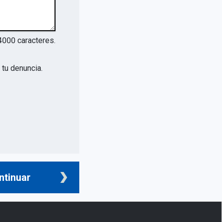
4000
caracteres.
tu denuncia.
ntinuar