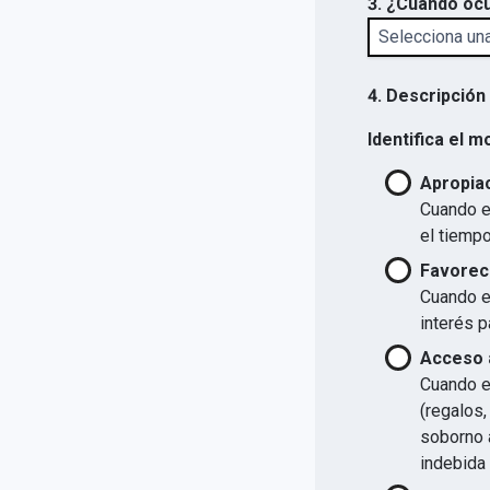
3. ¿Cuándo ocu
4. Descripción
Identifica el m
Apropiac
Cuando el
el tiempo
Favorec
Cuando el
interés p
Acceso a
Cuando el
(regalos,
soborno a
indebida 