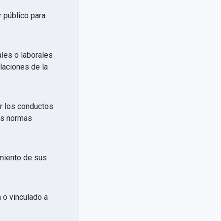
r público para
ales o laborales
elaciones de la
or los conductos
las normas
imiento de sus
a o vinculado a