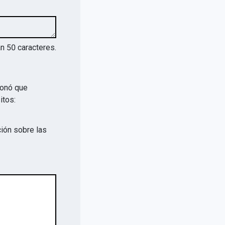
an
50
caracteres.
ionó que
itos:
ión sobre las