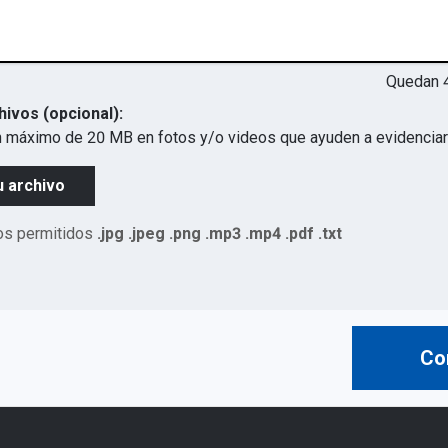
Quedan
hivos (opcional):
 máximo de 20 MB en fotos y/o videos que ayuden a evidenciar 
u archivo
os permitidos
.jpg .jpeg .png .mp3 .mp4 .pdf .txt
Co