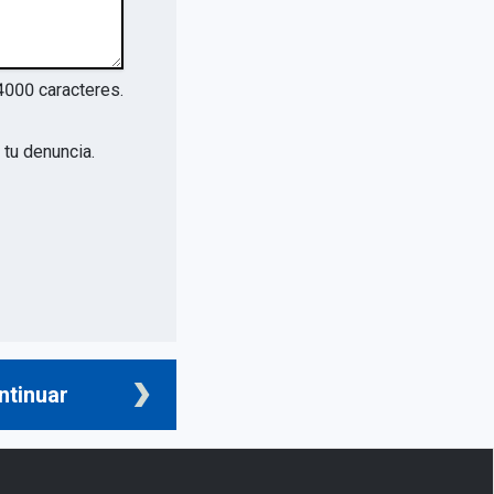
4000
caracteres.
tu denuncia.
ntinuar