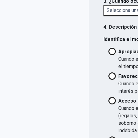
3. ¿Cuándo ocu
4. Descripción
Identifica el m
Apropiac
Cuando el
el tiempo
Favorec
Cuando el
interés p
Acceso a
Cuando el
(regalos,
soborno a
indebida 