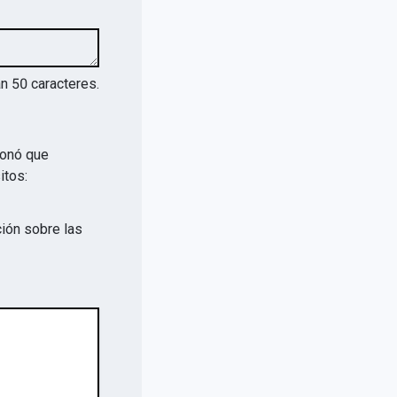
an
50
caracteres.
ionó que
itos:
ión sobre las