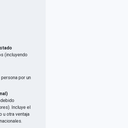
Estado
os (incluyendo
a persona por un
.
nal)
indebido
res). Incluye el
 u otra ventaja
nacionales.