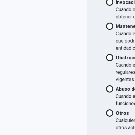
Invocaci
Cuando el
obtener u
Mantener
Cuando el
que podrí
entidad 
Obstrucc
Cuando el
regulare
vigentes.
Abuso d
Cuando e
funcione
Otros
Cualquier
otros act