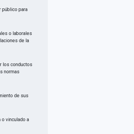
r público para
ales o laborales
elaciones de la
or los conductos
las normas
imiento de sus
a o vinculado a