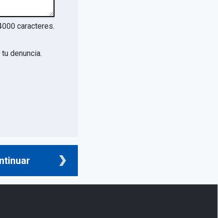
4000
caracteres.
tu denuncia.
ntinuar