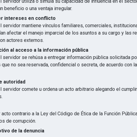
 servidor utiliza o simula su capacidad de influencia en el secto
n beneficio o una ventaja irregular.
 intereses en conflicto
 servidor mantiene vínculos familiares, comerciales, institucion
an afectar el manejo imparcial de los asuntos a su cargo y las r
con actores externos.
ión al acceso a la información pública
 servidor se rehúsa a entregar información pública solicitada p
s que no sea reservada, confidencial o secreta, de acuerdo con 
e autoridad
l servidor comete u ordena un acto arbitrario alegando el cumpl
s.
 acto contrario a la Ley del Código de Ética de la Función Públic
os de corrupción.
otivo de la denuncia