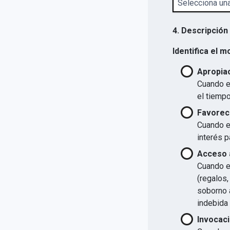
4. Descripción
Identifica el m
Apropiac
Cuando el
el tiempo
Favorec
Cuando el
interés p
Acceso a
Cuando el
(regalos,
soborno a
indebida 
Invocaci