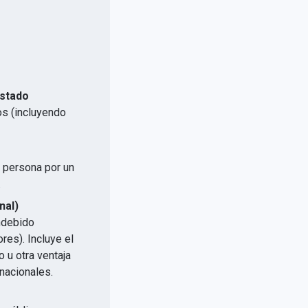
Estado
os (incluyendo
a persona por un
.
nal)
indebido
res). Incluye el
 u otra ventaja
nacionales.