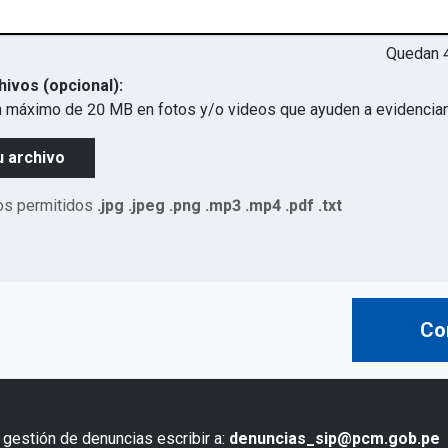
Quedan
hivos (opcional):
 máximo de 20 MB en fotos y/o videos que ayuden a evidenciar 
u archivo
os permitidos
.jpg .jpeg .png .mp3 .mp4 .pdf .txt
Co
 gestión de denuncias escribir a:
denuncias_sip@pcm.gob.pe