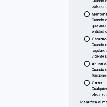
Cuando el
obtener u
Mantener
Cuando el
que podrí
entidad 
Obstrucc
Cuando el
regulare
vigentes.
Abuso d
Cuando e
funcione
Otros
Cualquier
otros act
Identifica el m