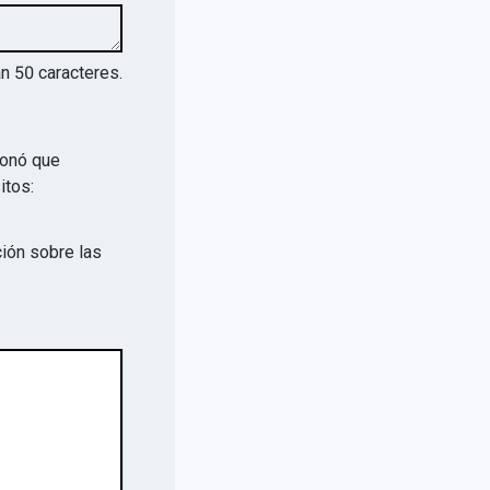
an
50
caracteres.
ionó que
itos:
ión sobre las