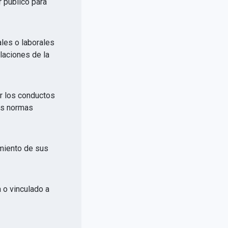
r público para
ales o laborales
elaciones de la
or los conductos
las normas
imiento de sus
a o vinculado a