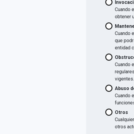
Invocaci
Cuando el
obtener u
Mantener
Cuando el
que podrí
entidad 
Obstrucc
Cuando el
regulare
vigentes.
Abuso d
Cuando e
funcione
Otros
Cualquier
otros act