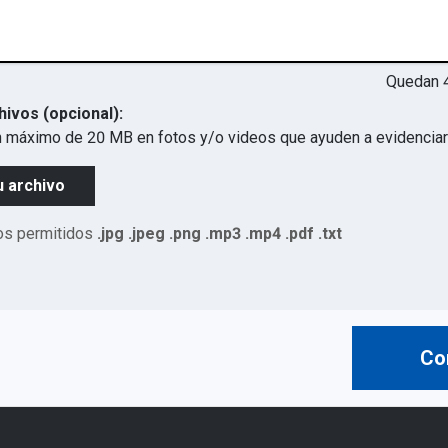
Quedan
hivos (opcional):
 máximo de 20 MB en fotos y/o videos que ayuden a evidenciar 
u archivo
os permitidos
.jpg .jpeg .png .mp3 .mp4 .pdf .txt
Co