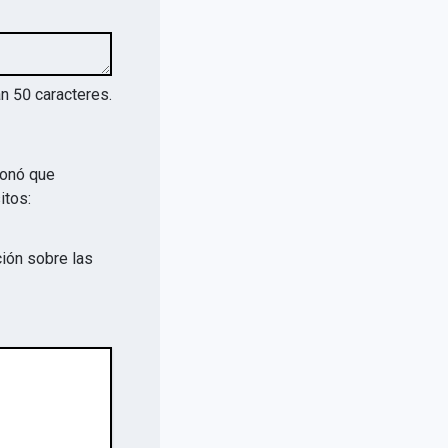
an
50
caracteres.
ionó que
itos:
ión sobre las