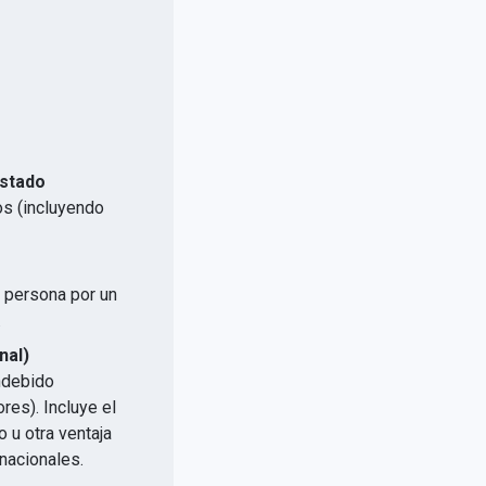
Estado
os (incluyendo
a persona por un
.
nal)
indebido
res). Incluye el
 u otra ventaja
nacionales.