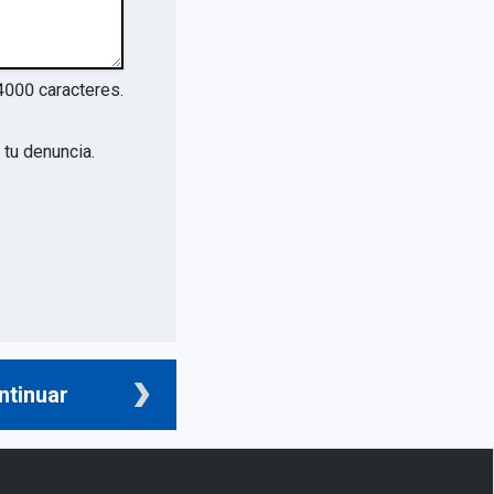
4000
caracteres.
tu denuncia.
ntinuar