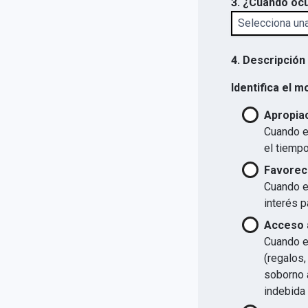
3. ¿Cuándo ocu
4. Descripción
Identifica el m
Apropiac
Cuando el
el tiempo
Favorec
Cuando el
interés p
Acceso a
Cuando el
(regalos,
soborno a
indebida 