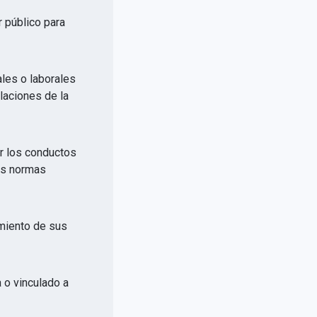
r público para
ales o laborales
elaciones de la
or los conductos
las normas
imiento de sus
a o vinculado a