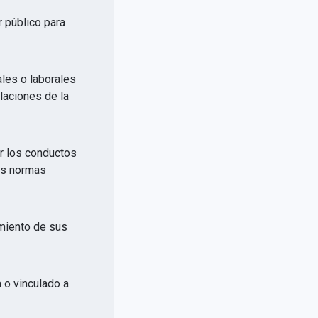
r público para
ales o laborales
elaciones de la
or los conductos
las normas
imiento de sus
a o vinculado a