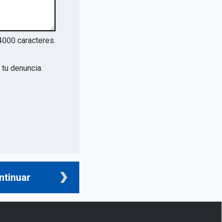
4000
caracteres.
tu denuncia.
ntinuar