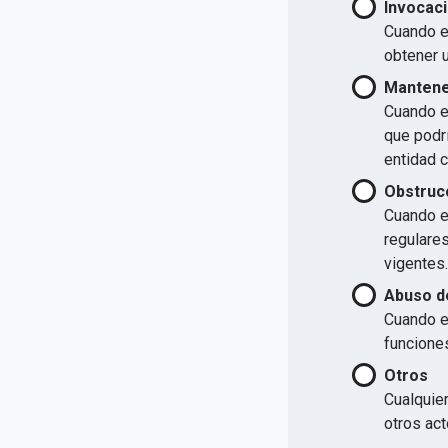
Invocaci
Cuando el
obtener u
Mantener
Cuando el
que podrí
entidad 
Obstrucc
Cuando el
regulare
vigentes.
Abuso d
Cuando e
funcione
Otros
Cualquier
otros act