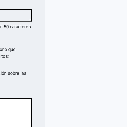
an
50
caracteres.
ionó que
itos:
ión sobre las