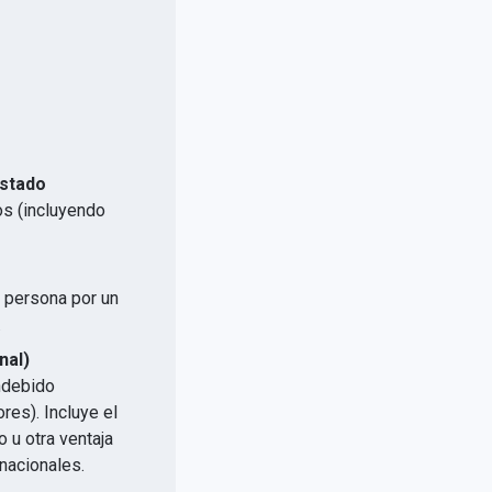
Estado
os (incluyendo
a persona por un
.
nal)
indebido
res). Incluye el
 u otra ventaja
nacionales.