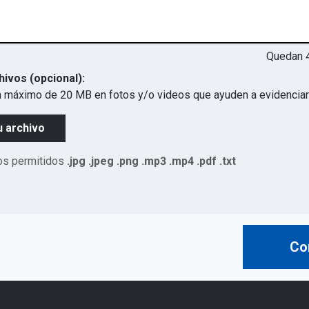
Quedan
hivos (opcional):
 máximo de 20 MB en fotos y/o videos que ayuden a evidenciar 
u archivo
os permitidos
.jpg .jpeg .png .mp3 .mp4 .pdf .txt
Co