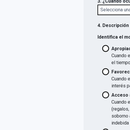
3. ¿Cuándo ocu
4. Descripción
Identifica el m
Apropiac
Cuando el
el tiempo
Favorec
Cuando el
interés p
Acceso a
Cuando el
(regalos,
soborno a
indebida 