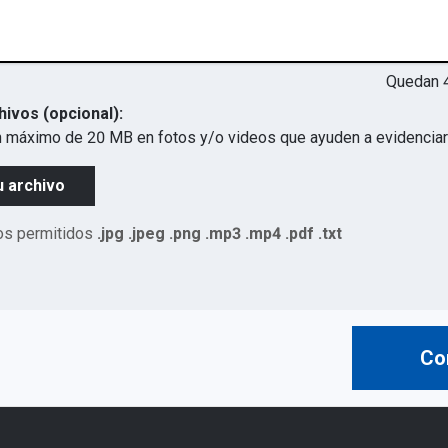
Quedan
hivos (opcional):
 máximo de 20 MB en fotos y/o videos que ayuden a evidenciar 
u archivo
os permitidos
.jpg .jpeg .png .mp3 .mp4 .pdf .txt
Co