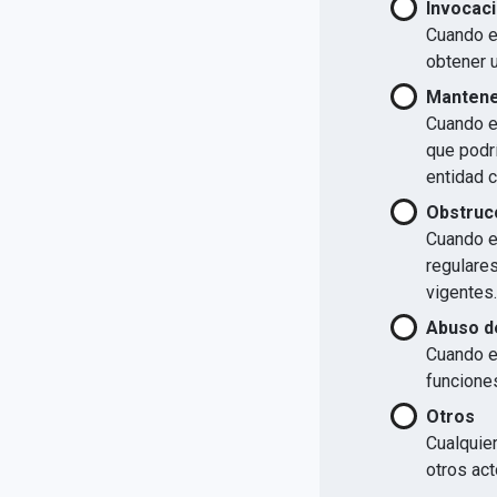
Invocaci
Cuando el
obtener u
Mantener
Cuando el
que podrí
entidad 
Obstrucc
Cuando el
regulare
vigentes.
Abuso d
Cuando e
funcione
Otros
Cualquier
otros act