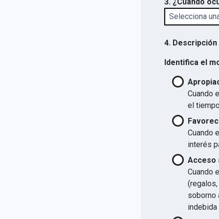
3. ¿Cuándo ocu
4. Descripción
Identifica el m
Apropiac
Cuando el
el tiempo
Favorec
Cuando el
interés p
Acceso a
Cuando el
(regalos,
soborno a
indebida 