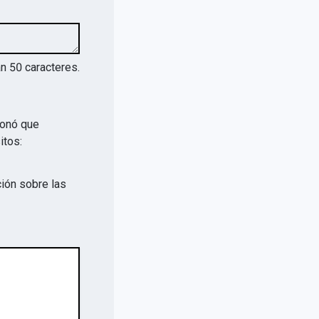
an
50
caracteres.
ionó que
itos:
ión sobre las