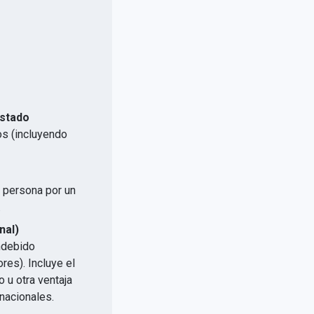
Estado
os (incluyendo
a persona por un
.
nal)
indebido
res). Incluye el
 u otra ventaja
nacionales.