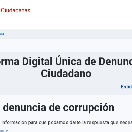
 Ciudadanas
ia
orma Digital Única de Denunc
Ciudadano
Enti
u denuncia de corrupción
e información para que podamos darte la respuesta que neces
io >