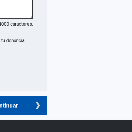
4000
caracteres.
tu denuncia.
ntinuar