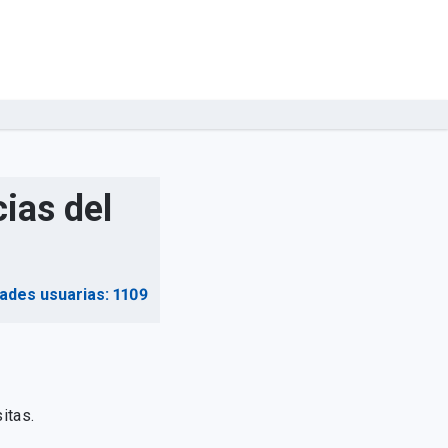
ias del
dades usuarias: 1109
itas.