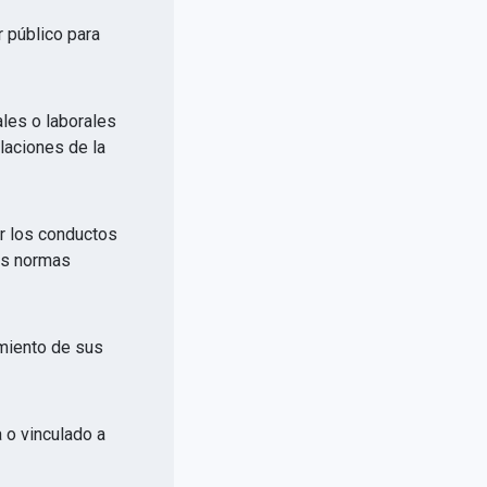
r público para
ales o laborales
elaciones de la
or los conductos
las normas
imiento de sus
a o vinculado a