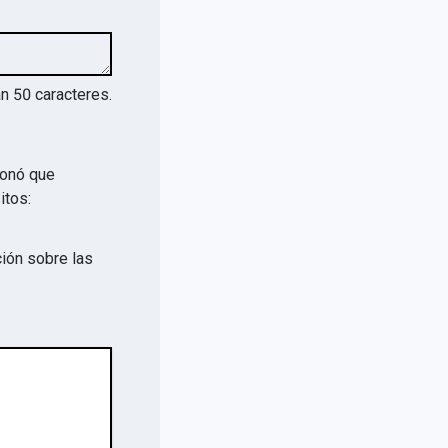
an
50
caracteres.
ionó que
itos:
ión sobre las