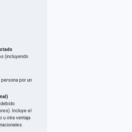
Estado
os (incluyendo
a persona por un
.
nal)
indebido
res). Incluye el
 u otra ventaja
nacionales.