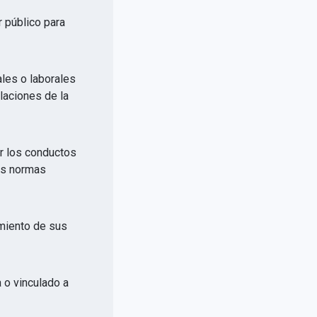
r público para
ales o laborales
elaciones de la
or los conductos
las normas
imiento de sus
a o vinculado a