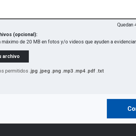
Quedan
hivos (opcional):
 máximo de 20 MB en fotos y/o videos que ayuden a evidenciar 
u archivo
os permitidos
.jpg .jpeg .png .mp3 .mp4 .pdf .txt
Co