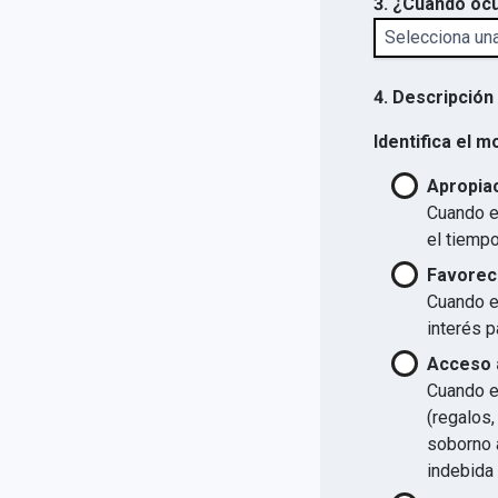
3. ¿Cuándo ocu
4. Descripción
Identifica el m
Apropiac
Cuando el
el tiempo
Favorec
Cuando el
interés p
Acceso a
Cuando el
(regalos,
soborno a
indebida 