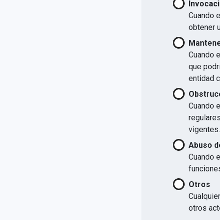
Invocaci
Cuando el
obtener u
Mantener
Cuando el
que podrí
entidad 
Obstrucc
Cuando el
regulare
vigentes.
Abuso d
Cuando e
funcione
Otros
Cualquier
otros act