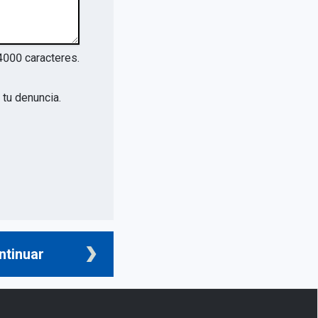
4000
caracteres.
tu denuncia.
ntinuar