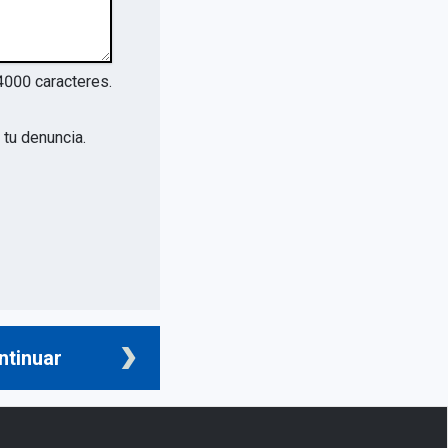
4000
caracteres.
tu denuncia.
ntinuar