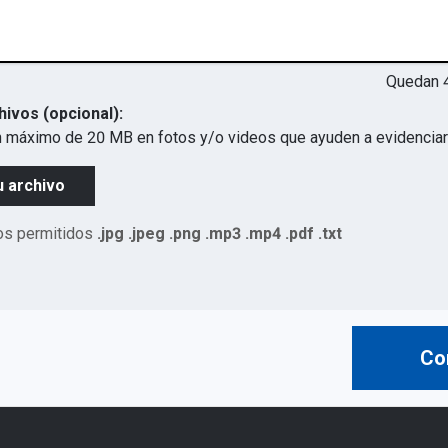
Quedan
hivos (opcional):
 máximo de 20 MB en fotos y/o videos que ayuden a evidenciar 
u archivo
os permitidos
.jpg .jpeg .png .mp3 .mp4 .pdf .txt
Co