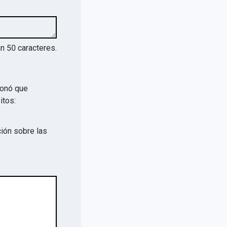
an
50
caracteres.
ionó que
itos:
ión sobre las