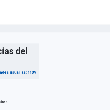
ias del
dades usuarias: 1109
itas.