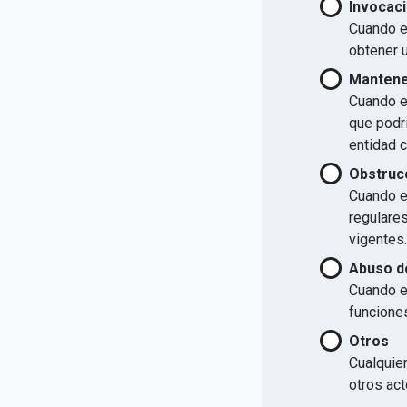
Invocaci
Cuando el
obtener u
Mantener
Cuando el
que podrí
entidad 
Obstrucc
Cuando el
regulare
vigentes.
Abuso d
Cuando e
funcione
Otros
Cualquier
otros act