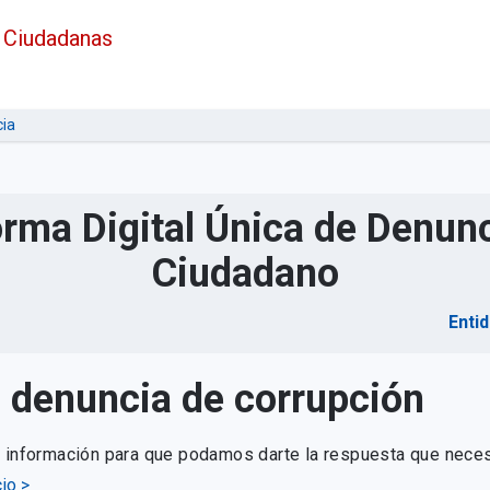
 Ciudadanas
ia
orma Digital Única de Denunc
Ciudadano
Enti
u denuncia de corrupción
e información para que podamos darte la respuesta que neces
io >