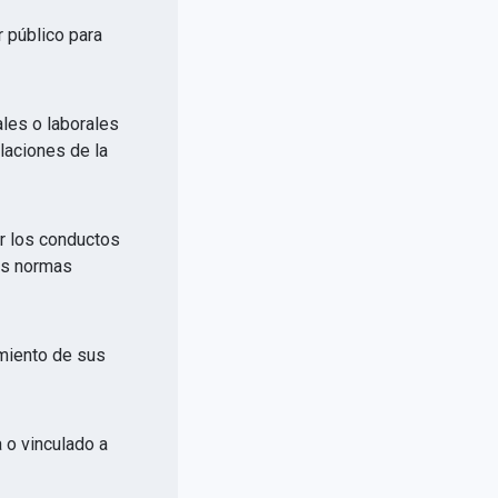
r público para
ales o laborales
elaciones de la
or los conductos
las normas
imiento de sus
a o vinculado a