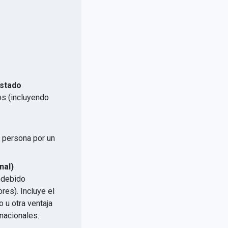
Estado
os (incluyendo
a persona por un
.
nal)
indebido
res). Incluye el
 u otra ventaja
nacionales.