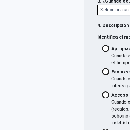
3. ¿Cuándo ocu
4. Descripción
Identifica el m
Apropiac
Cuando el
el tiempo
Favorec
Cuando el
interés p
Acceso a
Cuando el
(regalos,
soborno a
indebida 