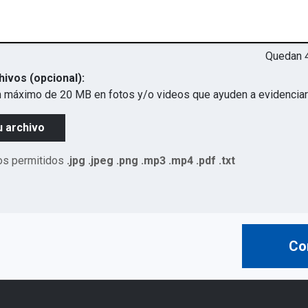
Quedan
hivos (opcional):
 máximo de 20 MB en fotos y/o videos que ayuden a evidenciar 
u archivo
os permitidos
.jpg .jpeg .png .mp3 .mp4 .pdf .txt
Co