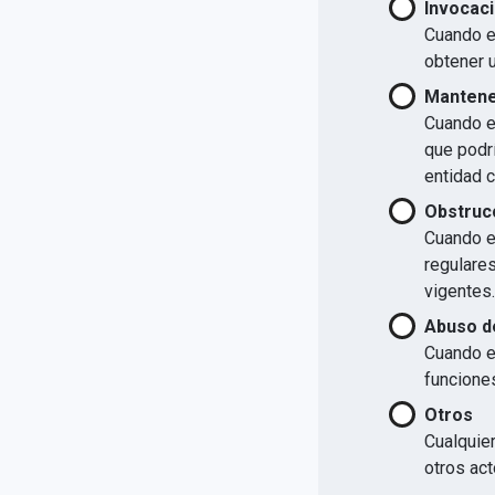
Invocaci
Cuando el
obtener u
Mantener
Cuando el
que podrí
entidad 
Obstrucc
Cuando el
regulare
vigentes.
Abuso d
Cuando e
funcione
Otros
Cualquier
otros act