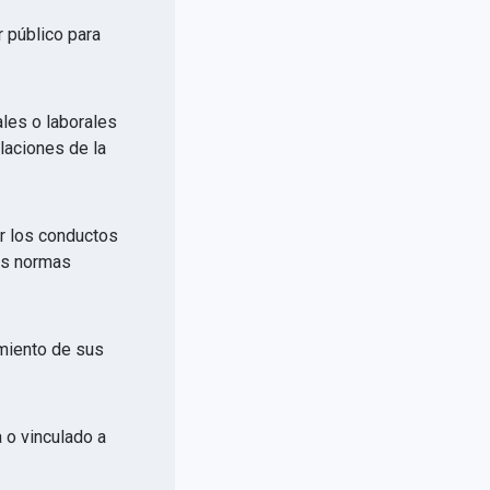
r público para
ales o laborales
elaciones de la
or los conductos
las normas
imiento de sus
a o vinculado a