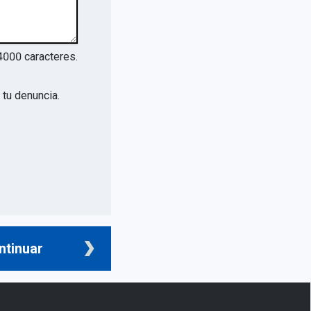
4000
caracteres.
tu denuncia.
ntinuar