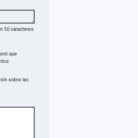
an
50
caracteres.
ionó que
itos:
ión sobre las