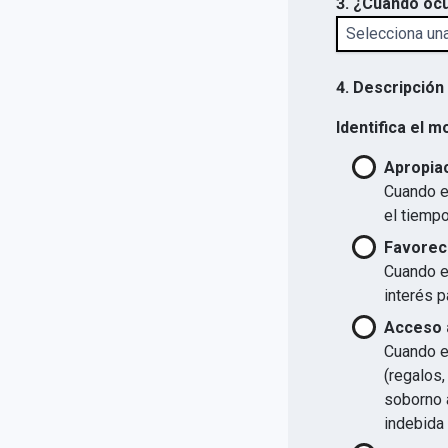
3. ¿Cuándo ocu
4. Descripción
Identifica el m
Apropiac
Cuando el
el tiempo
Favorec
Cuando el
interés p
Acceso a
Cuando el
(regalos,
soborno a
indebida 