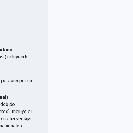
Estado
os (incluyendo
a persona por un
.
nal)
indebido
res). Incluye el
 u otra ventaja
nacionales.