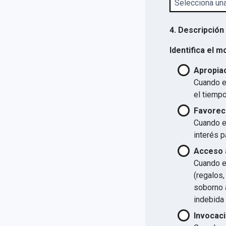
4. Descripción
Identifica el m
Apropiac
Cuando el
el tiempo
Favorec
Cuando el
interés p
Acceso a
Cuando el
(regalos,
soborno a
indebida 
Invocaci