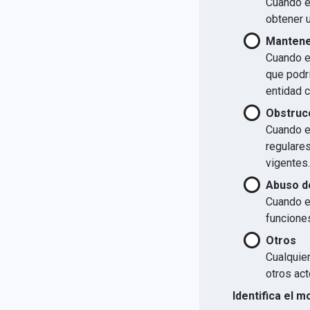
Cuando el
obtener u
Mantener
Cuando el
que podrí
entidad 
Obstrucc
Cuando el
regulare
vigentes.
Abuso d
Cuando e
funcione
Otros
Cualquier
otros act
Identifica el m