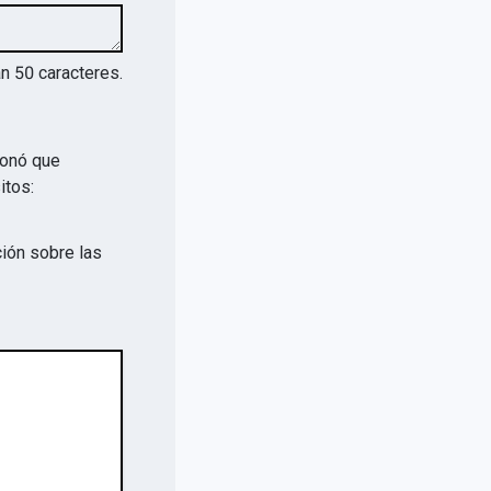
an
50
caracteres.
ionó que
itos:
ión sobre las