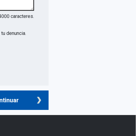
4000
caracteres.
tu denuncia.
ntinuar