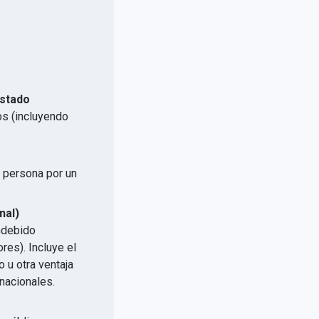
Estado
os (incluyendo
a persona por un
.
nal)
indebido
res). Incluye el
 u otra ventaja
nacionales.