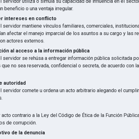
 servidor utiliza o simula su capacidad de influencia en el secto
n beneficio o una ventaja irregular.
 intereses en conflicto
 servidor mantiene vínculos familiares, comerciales, institucion
an afectar el manejo imparcial de los asuntos a su cargo y las r
con actores externos.
ión al acceso a la información pública
 servidor se rehúsa a entregar información pública solicitada p
s que no sea reservada, confidencial o secreta, de acuerdo con 
e autoridad
l servidor comete u ordena un acto arbitrario alegando el cumpl
s.
 acto contrario a la Ley del Código de Ética de la Función Públic
os de corrupción.
otivo de la denuncia