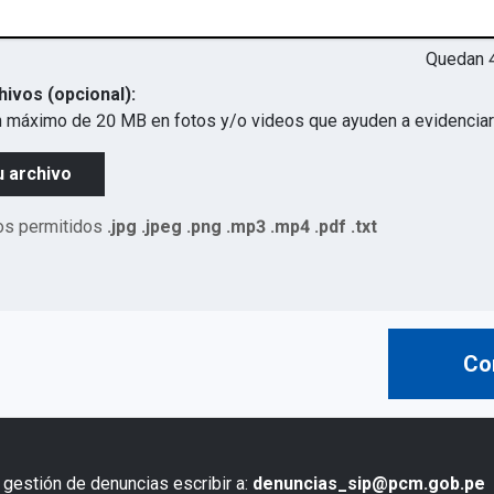
Quedan
hivos (opcional):
 máximo de 20 MB en fotos y/o videos que ayuden a evidenciar 
u archivo
os permitidos
.jpg .jpeg .png .mp3 .mp4 .pdf .txt
Co
 gestión de denuncias escribir a:
denuncias_sip@pcm.gob.pe