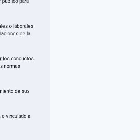
r público para
ales o laborales
elaciones de la
or los conductos
las normas
imiento de sus
a o vinculado a