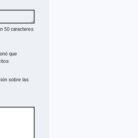
an
50
caracteres.
ionó que
itos:
ión sobre las