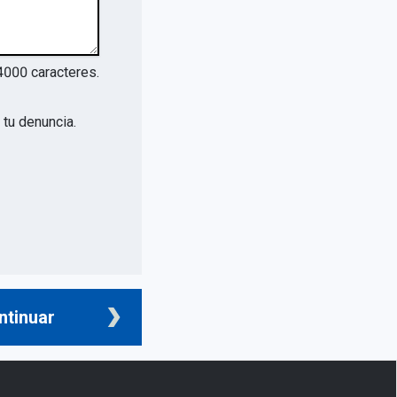
4000
caracteres.
tu denuncia.
ntinuar