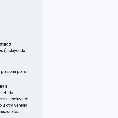
Estado
os (incluyendo
a persona por un
.
nal)
indebido
res). Incluye el
 u otra ventaja
nacionales.