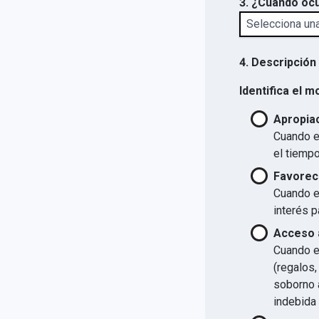
3. ¿Cuándo ocu
4. Descripción
Identifica el m
Apropiac
Cuando el
el tiempo
Favorec
Cuando el
interés p
Acceso a
Cuando el
(regalos,
soborno a
indebida 