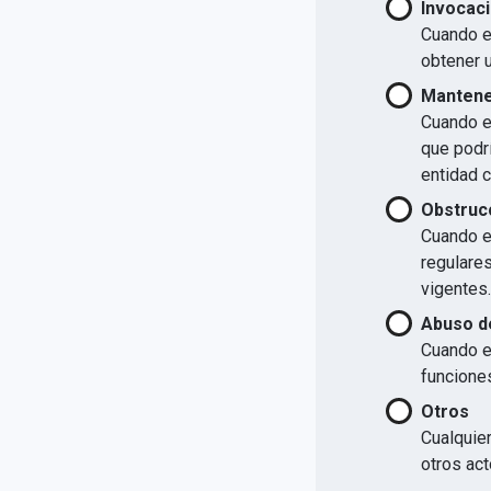
Invocaci
Cuando el
obtener u
Mantener
Cuando el
que podrí
entidad 
Obstrucc
Cuando el
regulare
vigentes.
Abuso d
Cuando e
funcione
Otros
Cualquier
otros act