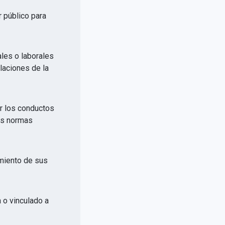
r público para
ales o laborales
elaciones de la
or los conductos
las normas
imiento de sus
a o vinculado a