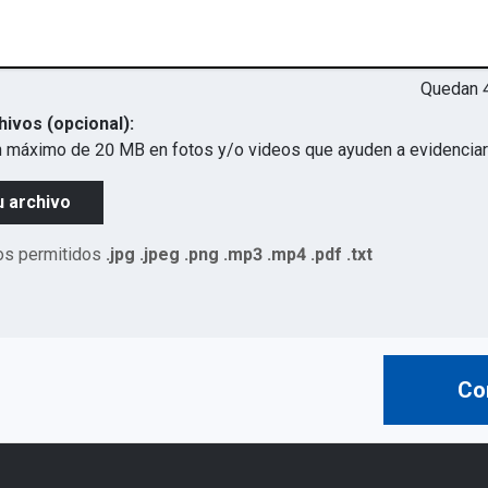
Quedan
hivos (opcional):
 máximo de 20 MB en fotos y/o videos que ayuden a evidenciar 
u archivo
os permitidos
.jpg .jpeg .png .mp3 .mp4 .pdf .txt
Co