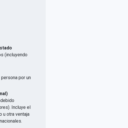
Estado
os (incluyendo
a persona por un
.
nal)
indebido
res). Incluye el
 u otra ventaja
nacionales.