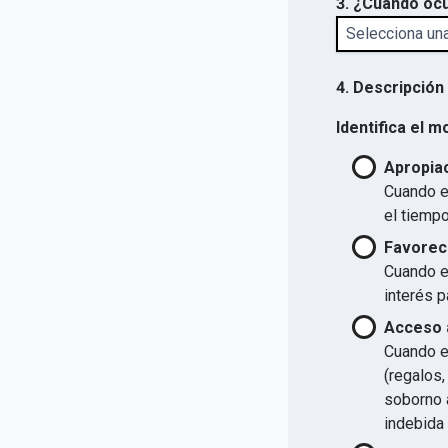
3. ¿Cuándo ocu
4. Descripción
Identifica el m
Apropiac
Cuando el
el tiempo
Favorec
Cuando el
interés p
Acceso a
Cuando el
(regalos,
soborno a
indebida 