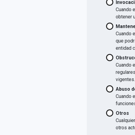
Invocaci
Cuando el
obtener u
Mantener
Cuando el
que podrí
entidad 
Obstrucc
Cuando el
regulare
vigentes.
Abuso d
Cuando e
funcione
Otros
Cualquier
otros act