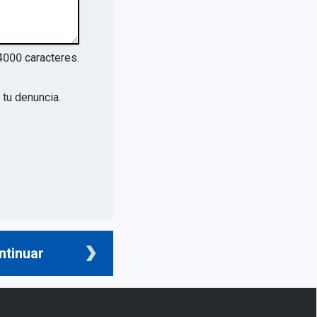
4000
caracteres.
tu denuncia.
ntinuar